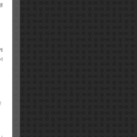
챙
게
서
안