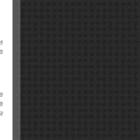
센
경
영
명
담