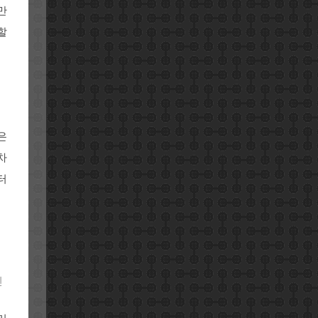
만
할
은
차
터
인