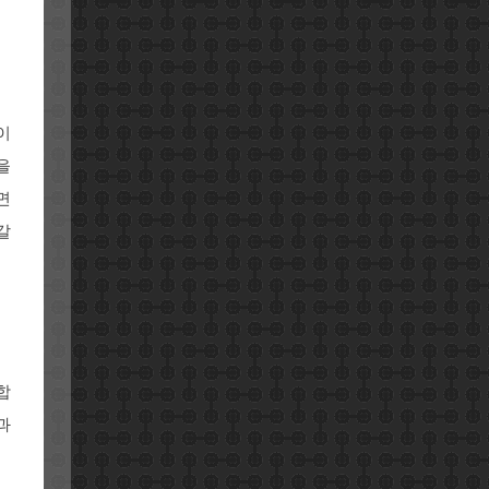
이
을
면
갈
합
과