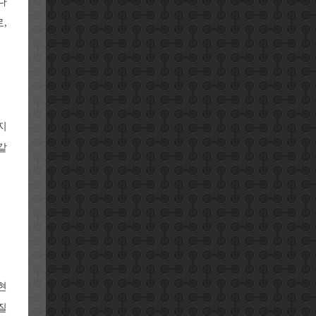
나
,
지
같
현
질