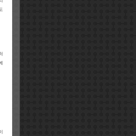
리
도
처
에
이